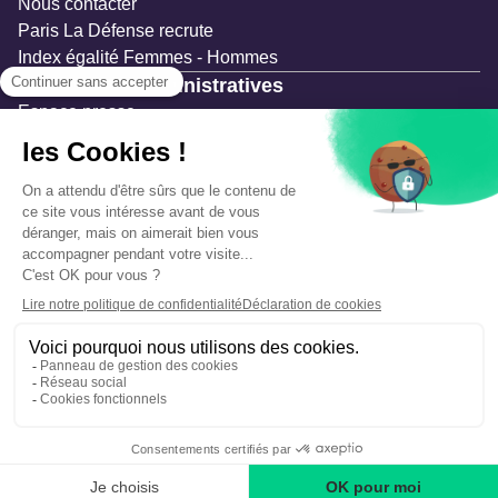
Nous contacter
Paris La Défense recrute
Index égalité Femmes - Hommes
Ressources administratives
Espace presse
Documentation
Marchés publics
Appels à projets & avis d'attribution
Mesures de publicité
Concertations et enquêtes publiques
Précautions et sécurité
Plan de gestion des risques
Que faire en cas d’alerte ?
Mentions légales
Données personnelles
Gestion des cookies
Accessibilité : partiellement conforme
Déclaration d’écoconception