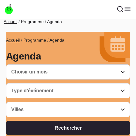
Aller au contenu principal
Fil d'Ariane
Accueil
Programme
Agenda
Fil d'Ariane
Accueil
Programme
Agenda
Agenda
Choisir un mois
Type d'événement
Villes
Rechercher