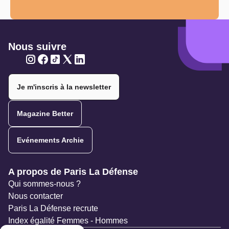
Nous suivre
Twitter
Twitter
Twitter
Twitter
Twitter
Je m'inscris à la newsletter
Magazine Better
Evénements Archie
Navigation secondaire
A propos de Paris La Défense
Qui sommes-nous ?
Nous contacter
Paris La Défense recrute
Index égalité Femmes - Hommes