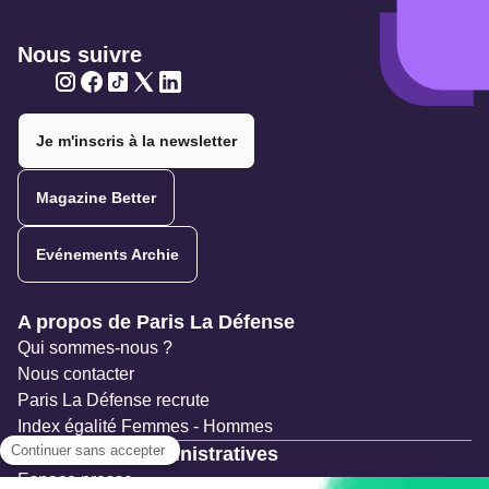
Nous suivre
Twitter
Twitter
Twitter
Twitter
Twitter
Je m'inscris à la newsletter
Magazine Better
Evénements Archie
Navigation secondaire
A propos de Paris La Défense
Qui sommes-nous ?
Nous contacter
Paris La Défense recrute
Index égalité Femmes - Hommes
Ressources administratives
Espace presse