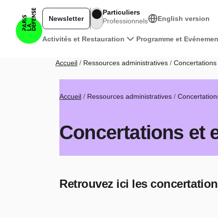
Aller au contenu principal
Particuliers
Newsletter
English version
Professionnels
Navigation principale
Activités et Restauration
Programme et Evénemen
Fil d'Ariane
Accueil
Ressources administratives
Concertations 
Fil d'Ariane
Accueil
Ressources administratives
Concertations
Concertations et 
Retrouvez ici les c
oncertation