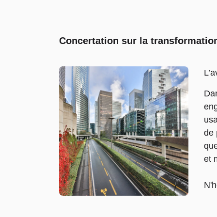
Concertation sur la transformatio
L’a
Dan
eng
usa
de 
que
et 
N'h