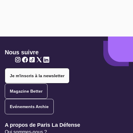
Nous suivre
Twitter
Twitter
Twitter
Twitter
Twitter
Je m'inscris à la newsletter
Magazine Better
Evénements Archie
Navigation secondaire
A propos de Paris La Défense
Qui sommes-nous ?