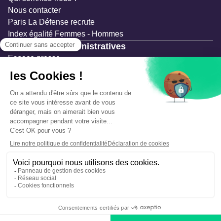
Nous contacter
Paris La Défense recrute
Index égalité Femmes - Hommes
Ressources administratives
Espace presse
Documentation
Marchés publics
Appels à projets & avis d'attribution
Mesures de publicité
Concertations et enquêtes publiques
Précautions et sécurité
Plan de gestion des risques
Que faire en cas d’alerte ?
Mentions légales
Données personnelles
Gestion des cookies
Accessibilité : partiellement conforme
Déclaration d’écoconception