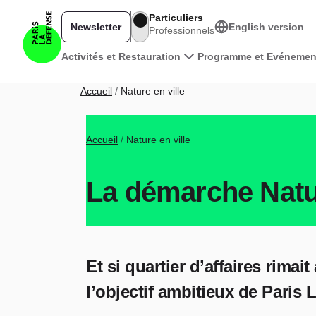
Aller au contenu principal
Particuliers
Newsletter
English version
Professionnels
Navigation principale
Activités et Restauration
Programme et Evénemen
Fil d'Ariane
Accueil
Nature en ville
Fil d'Ariane
Accueil
Nature en ville
La démarche Natur
Et si quartier d’affaires rimai
l’objectif ambitieux de Paris 