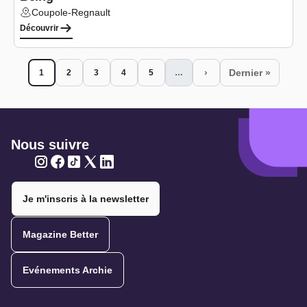
Coupole-Regnault
Lieu :
Découvrir
Pagination
›
Dernier »
1
2
3
4
5
…
Page courante
Page
Page
Page
Page
Page suivante
Dernière pa
Nous suivre
Twitter
Twitter
Twitter
Twitter
Twitter
Je m'inscris à la newsletter
Magazine Better
Evénements Archie