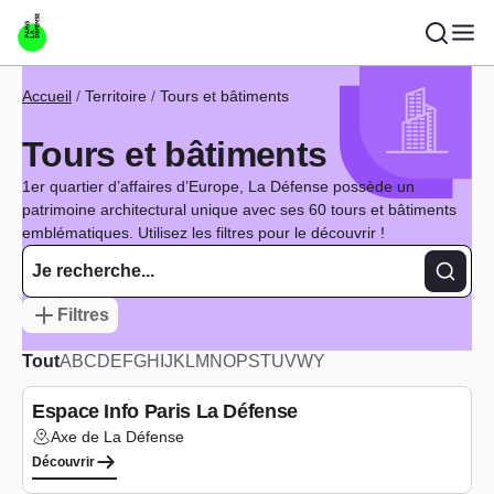
Aller au contenu principal
Fil d'Ariane
Accueil
Territoire
Tours et bâtiments
Tours et bâtiments
1er quartier d’affaires d’Europe, La Défense possède un
patrimoine architectural unique avec ses 60 tours et bâtiments
emblématiques. Utilisez les filtres pour le découvrir !
Recher
Filtres
Tout
A
B
C
D
E
F
G
H
I
J
K
L
M
N
O
P
S
T
U
V
W
Y
Equipements
Espace Info Paris La Défense
Axe de La Défense
Lieu :
Découvrir
Bureaux