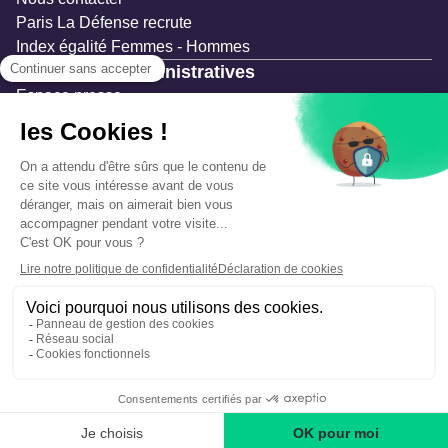
Paris La Défense recrute
Index égalité Femmes - Hommes
Ressources administratives
Espace presse
Documentation
Marchés publics
Appels à projets & avis d'attribution
Mesures de publicité
Concertations et enquêtes publiques
Précautions et sécurité
Plan de gestion des risques
Que faire en cas d’alerte ?
Mentions légales
Données personnelles
Gestion des cookies
Accessibilité : partiellement conforme
Déclaration d’écoconception