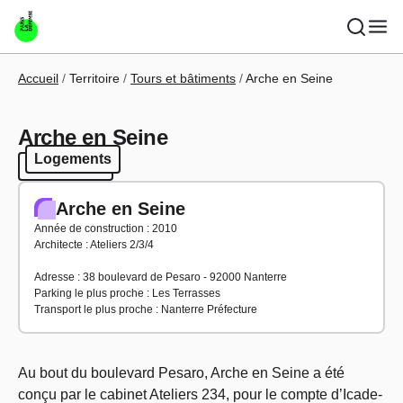
Aller au contenu principal
Fil d'Ariane
Accueil
Territoire
Tours et bâtiments
Arche en Seine
Arche en Seine
Logements
Logements
Arche en Seine
Année de construction : 2010
Architecte : Ateliers 2/3/4
Adresse : 38 boulevard de Pesaro - 92000 Nanterre
Parking le plus proche : Les Terrasses
Transport le plus proche : Nanterre Préfecture
Au bout du boulevard Pesaro, Arche en Seine a été
conçu par le cabinet Ateliers 234, pour le compte d’Icade-