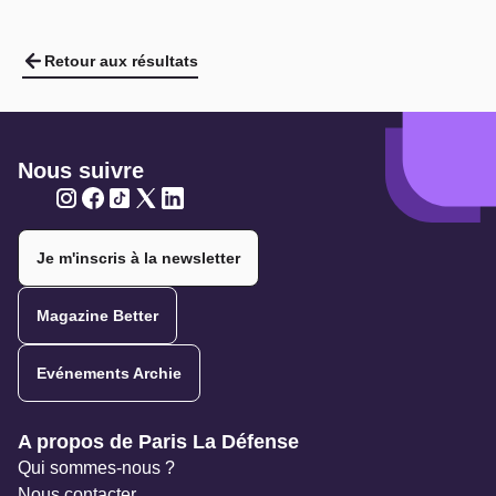
Retour aux résultats
Nous suivre
Twitter
Twitter
Twitter
Twitter
Twitter
Je m'inscris à la newsletter
Magazine Better
Evénements Archie
Navigation secondaire
A propos de Paris La Défense
Qui sommes-nous ?
Nous contacter