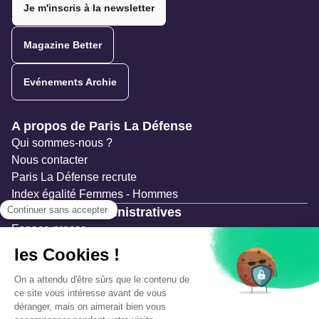
Je m'inscris à la newsletter
Magazine Better
Evénements Archie
Navigation secondaire
A propos de Paris La Défense
Qui sommes-nous ?
Nous contacter
Paris La Défense recrute
Index égalité Femmes - Hommes
Ressources administratives
Espace presse
Documentation
Marchés publics
Appels à projets & avis d'attribution
Mesures de publicité
Concertations et enquêtes publiques