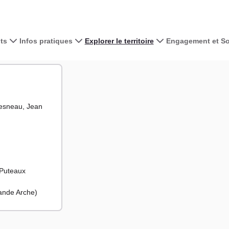
ts
Infos pratiques
Explorer le territoire
Engagement et Sol
Voir la carte 
+
hesneau, Jean
−
 Puteaux
rande Arche)