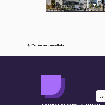
Retour aux résultats
Je 
Navigation secondaire