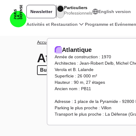
Aller au contenu principal
Particuliers
Newsletter
English version
Professionnels
Navigation principale
Activités et Restauration
Programme et Evénemen
Fil d'Ariane
Accueil
Territoire
Tours et bâtiments
Atlantique
Atlantique
Atlantique
Année de construction : 1970
Architectes : Jean-Robert Delb, Michel C
Verola et B. Lalande
Bureaux
Bureaux
Superficie : 26 000 m²
Hauteur : 90 m, 27 étages
Ancien nom : PB11
Adresse : 1 place de la Pyramide - 92800
Parking le plus proche : Villon
Transport le plus proche : La Défense (G