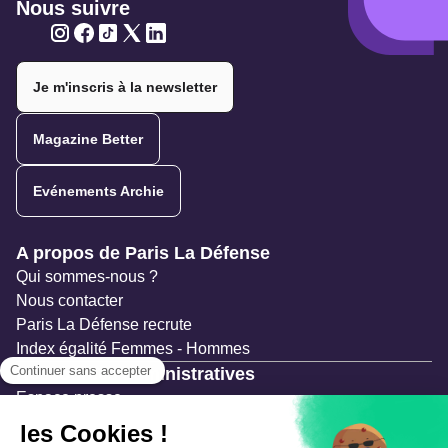
Nous suivre
Twitter
Twitter
Twitter
Twitter
Twitter
Je m'inscris à la newsletter
Magazine Better
Evénements Archie
Navigation secondaire
A propos de Paris La Défense
Qui sommes-nous ?
Nous contacter
Paris La Défense recrute
Index égalité Femmes - Hommes
Ressources administratives
Espace presse
Documentation
Marchés publics