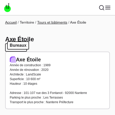
Aller au contenu principal
Fil d'Ariane
Accueil
Territoire
Tours et bâtiments
Axe Étoile
Axe Étoile
Bureaux
Bureaux
Axe Étoile
Année de construction : 1989
Année de rénovation : 2020
Architecte : LandScale
Superficie : 10 600 m²
Hauteur : 10 étages
Adresse : 101-107 rue des 3 Fontanot - 92000 Nanterre
Parking le plus proche : Les Terrasses
Transport le plus proche : Nanterre Préfecture