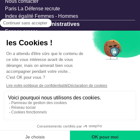
Nous contacter
Paris La Défense recrute
Index égalité Femmes - Hommes
Ressources administratives
Espace presse
Documentation
Marchés publics
Appels à projets & avis d'attribution
Mesures de publicité
Concertations et enquêtes publiques
Précautions et sécurité
Plan de gestion des risques
Que faire en cas d’alerte ?
Mentions légales
Données personnelles
Gestion des cookies
Accessibilité : partiellement conforme
Déclaration d’écoconception