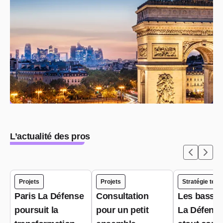
L’actualité des pros
Projets
Projets
Stratégie terri
Paris La Défense
Consultation
Les bassin
poursuit la
pour un petit
La Défense