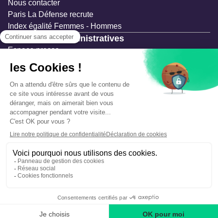
Nous contacter
Paris La Défense recrute
Index égalité Femmes - Hommes
Ressources administratives
Espace presse
Documentation
Marchés publics
Appels à projets & avis d'attribution
Mesures de publicité
Concertations et enquêtes publiques
Précautions et sécurité
Plan de gestion des risques
Que faire en cas d’alerte ?
Mentions légales
Données personnelles
Gestion des cookies
Accessibilité : partiellement conforme
Déclaration d’écoconception