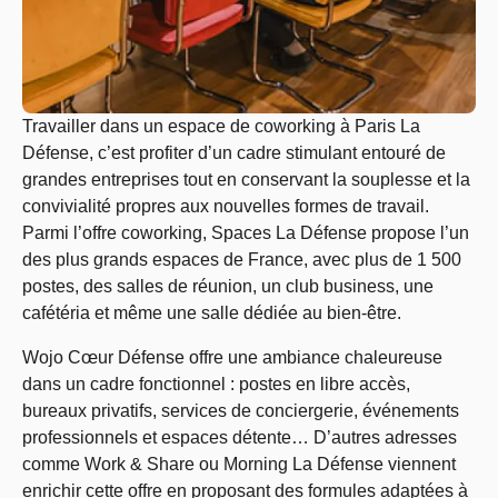
Travailler dans un espace de coworking à Paris La
Défense, c’est profiter d’un cadre stimulant entouré de
grandes entreprises tout en conservant la souplesse et la
convivialité propres aux nouvelles formes de travail.
Parmi l’offre coworking, Spaces La Défense propose l’un
des plus grands espaces de France, avec plus de 1 500
postes, des salles de r
é
union, un club business, une
caf
é
t
é
ria et m
ê
me une salle d
é
di
é
e au bien-
ê
tre.
Wojo Cœur Défense offre une ambiance chaleureuse
dans un cadre fonctionnel : postes en libre accès,
bureaux privatifs, services de conciergerie, événements
professionnels et espaces détente… D’autres adresses
comme Work & Share ou Morning La Défense viennent
enrichir cette offre en proposant des formules adaptées à