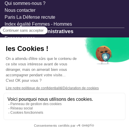
Qui sommes-nous ?
Nous contacter
Paris La Défense recrute
Index égalité Femmes - Hommes
Ressources administratives
Espace presse
Documentation
Marchés publics
Appels à projets & avis d'attribution
Mesures de publicité
Concertations et enquêtes publiques
Précautions et sécurité
Plan de gestion des risques
Que faire en cas d’alerte ?
Mentions légales
Données personnelles
Gestion des cookies
Accessibilité : partiellement conforme
Déclaration d’écoconception