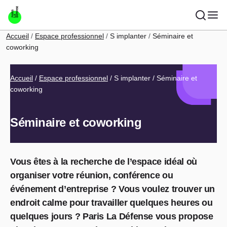
Aller au contenu principal
Fil d'Ariane
Accueil
Espace professionnel
S implanter
Séminaire et
coworking
Fil d'Ariane
Accueil
Espace professionnel
S implanter
Séminaire et
coworking
Séminaire et coworking
Vous êtes à la recherche de l’espace idéal où
organiser votre réunion, conférence ou
événement d’entreprise ? Vous voulez trouver un
endroit calme pour travailler quelques heures ou
quelques jours ? Paris La Défense vous propose