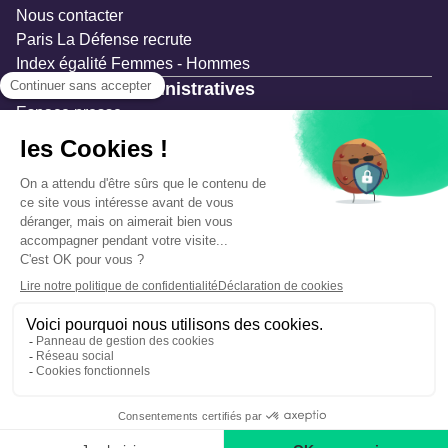
Nous contacter
Paris La Défense recrute
Index égalité Femmes - Hommes
Ressources administratives
Espace presse
Documentation
Marchés publics
Appels à projets & avis d'attribution
Mesures de publicité
Concertations et enquêtes publiques
Précautions et sécurité
Plan de gestion des risques
Que faire en cas d’alerte ?
Mentions légales
Données personnelles
Gestion des cookies
Accessibilité : partiellement conforme
Déclaration d’écoconception