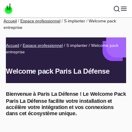
Aller au contenu principal
Fil d'Ariane
Accueil
Espace professionnel
S implanter
Welcome pack
entreprise
Fil d'Ariane
Accueil
Espace professionnel
S implanter
Welcome pack
entreprise
Welcome pack Paris La Défense
Bienvenue à Paris La Défense !
Le Welcome Pack
Paris La Défense facilite votre installation et
accélère votre intégration et vos connexions
dans cet écosystème unique.