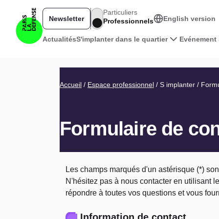
Aller au contenu principal
Particuliers
Newsletter
English version
Professionnels
Navigation principale pro
Actualités
S'implanter dans le quartier
Evénement 
Fil d'Ariane
Accueil
Espace professionnel
S implanter
Formul
Formulaire de con
Les champs marqués d'un astérisque (*) sont
N'hésitez pas à nous contacter en utilisant l
répondre à toutes vos questions et vous four
Information de contact