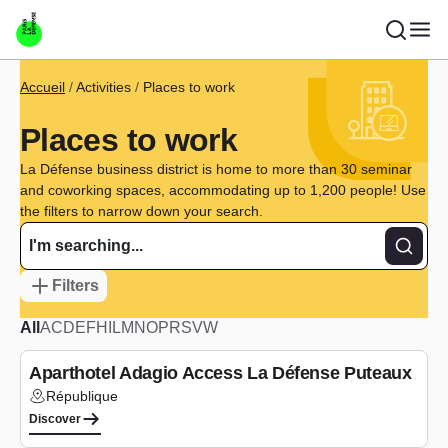
Skip to main content
Breadcrumb
Accueil
Activities
Places to work
Places to work
La Défense business district is home to more than 30 seminar
and coworking spaces, accommodating up to 1,200 people! Use
the filters to narrow down your search.
Recher
Filters
All
A
C
D
E
F
H
I
L
M
N
O
P
R
S
V
W
Co-working
Aparthotel Adagio Access La Défense Puteaux
République
Lieu :
Discover
Seminars