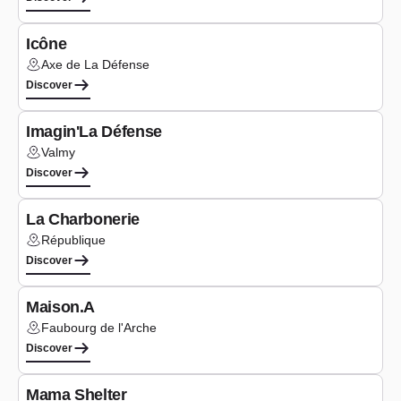
Co-working
Icône
Axe de La Défense
Lieu :
Discover
Co-working
Imagin'La Défense
Valmy
Lieu :
Discover
Seminars
La Charbonerie
République
Lieu :
Discover
Seminars
Maison.A
Faubourg de l'Arche
Lieu :
Discover
Co-working
Mama Shelter