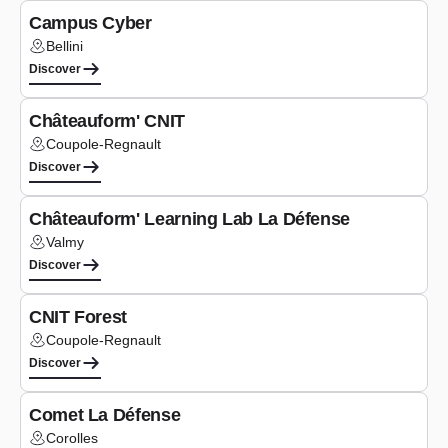
Campus Cyber
Bellini
Lieu :
Discover
Seminars
Châteauform' CNIT
Coupole-Regnault
Lieu :
Discover
Seminars
Châteauform' Learning Lab La Défense
Valmy
Lieu :
Discover
Seminars
CNIT Forest
Coupole-Regnault
Lieu :
Discover
Seminars
Comet La Défense
Corolles
Lieu :