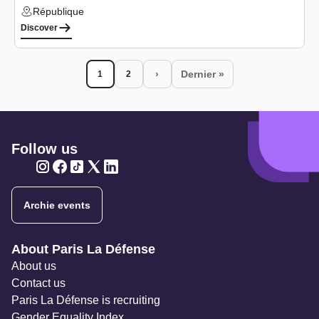
République
Lieu :
Discover
Pagination
›
Dernier »
1
2
Current page
Page
Next page
Last page
Follow us
Twitter
Twitter
Twitter
Twitter
Twitter
Archie events
Navigation secondaire
About Paris La Défense
About us
Contact us
Paris La Défense is recruiting
Gender Equality Index