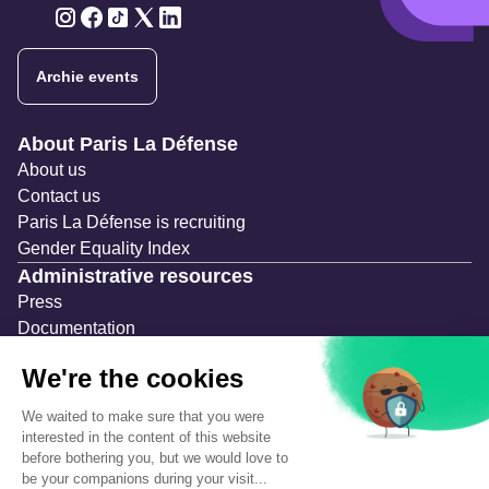
Twitter
Twitter
Twitter
Twitter
Twitter
Archie events
Navigation secondaire
About Paris La Défense
About us
Contact us
Paris La Défense is recruiting
Gender Equality Index
Administrative resources
Press
Documentation
Public contracts
Temporary occupation permits (AOT)
Advertising measures
Consultations & Public Inquiries
Precautions and safety
Safety plan