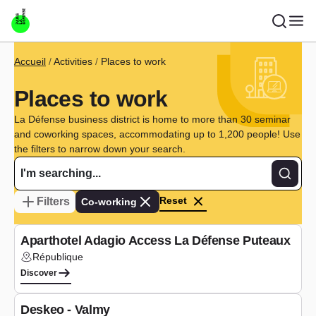
Skip to main content
Breadcrumb
Accueil
Activities
Places to work
Places to work
La Défense business district is home to more than 30 seminar
and coworking spaces, accommodating up to 1,200 people! Use
the filters to narrow down your search.
Recher
Reset
Filters
Co-working
Co-working
Aparthotel Adagio Access La Défense Puteaux
République
Lieu :
Discover
Co-working
Deskeo - Valmy