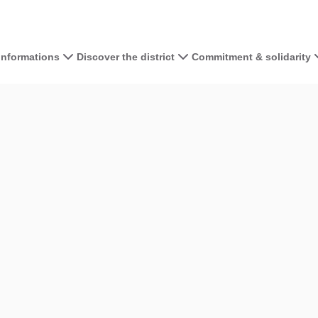
 informations
Discover the district
Commitment & solidarity
contributors
OpenStreetMap