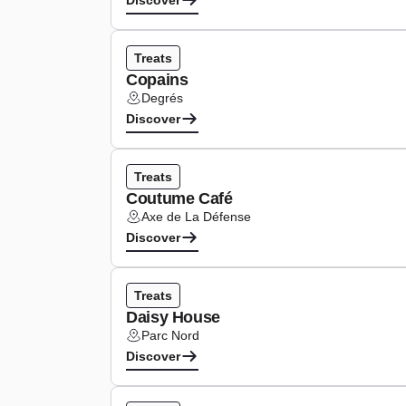
Discover
Type de cuisine :
Treats
Copains
Degrés
Lieu :
Discover
Type de cuisine :
Treats
Coutume Café
Axe de La Défense
Lieu :
Discover
Type de cuisine :
Treats
Daisy House
Parc Nord
Lieu :
Discover