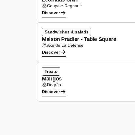
Coupole-Regnault
Lieu :
Discover
Type de cuisine :
Sandwiches & salads
Maison Pradier - Table Square
Axe de La Défense
Lieu :
Discover
Type de cuisine :
Treats
Mangos
Degrés
Lieu :
Discover
Pagination