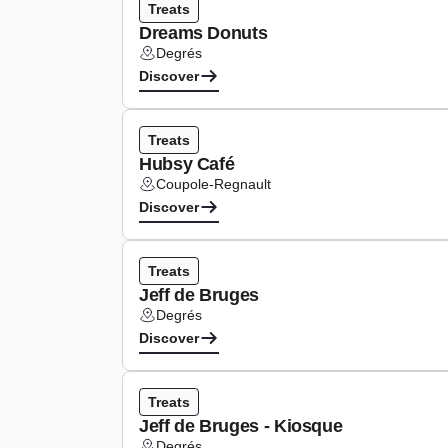
Type de cuisine :
Treats
Dreams Donuts
Degrés
Lieu :
Discover
Type de cuisine :
Treats
Hubsy Café
Coupole-Regnault
Lieu :
Discover
Type de cuisine :
Treats
Jeff de Bruges
Degrés
Lieu :
Discover
Type de cuisine :
Treats
Jeff de Bruges - Kiosque
Degrés