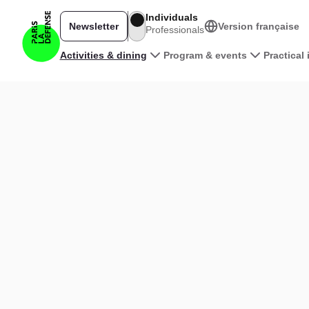
Skip to main content
Individuals
Newsletter
Version française
Professionals
Main navigation
Activities & dining
Program & events
Practical
View the map in 3D
|
©
Leaflet
+
−