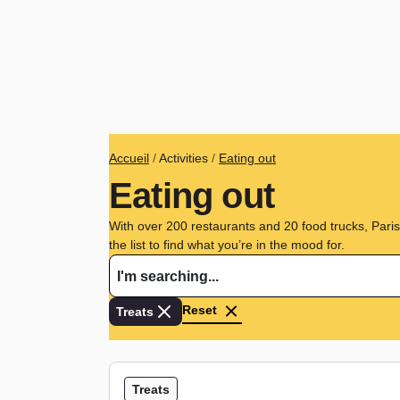
Breadcrumb
Accueil
Activities
Eating out
Eating out
With over 200 restaurants and 20 food trucks, Pari
the list to find what you’re in the mood for.
Reset
Treats
Type de cuisine :
Treats