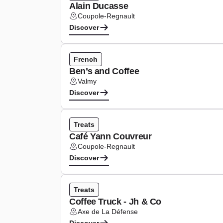
Alain Ducasse
Coupole-Regnault
Lieu :
Discover
Type de cuisine :
French
Ben’s and Coffee
Valmy
Lieu :
Discover
Type de cuisine :
Treats
Café Yann Couvreur
Coupole-Regnault
Lieu :
Discover
Type de cuisine :
Treats
Coffee Truck - Jh & Co
Axe de La Défense
Lieu :