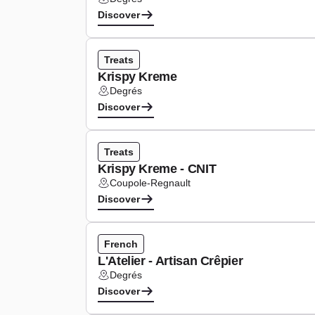
Lieu :
Discover
Type de cuisine :
Treats
Krispy Kreme
Degrés
Lieu :
Discover
Type de cuisine :
Treats
Krispy Kreme - CNIT
Coupole-Regnault
Lieu :
Discover
Type de cuisine :
French
L'Atelier - Artisan Crêpier
Degrés
Lieu :
Discover