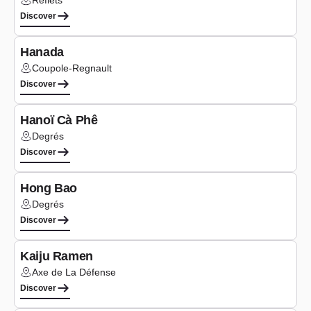
Reflets
Lieu :
Discover
Type de cuis
Asian
Hanada
Coupole-Regnault
Lieu :
Discover
Type de cuis
Asian
Hanoï Cà Phê
Degrés
Lieu :
Discover
Type de cuis
Asian
Hong Bao
Degrés
Lieu :
Discover
Type de cuis
Asian
Kaiju Ramen
Axe de La Défense
Lieu :
Discover
Type de cuis
Asian