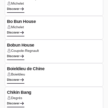
Michelet
Lieu :
Discover
Type de cuis
Asian
Bo Bun House
Michelet
Lieu :
Discover
Type de cuis
Asian
Bobun House
Coupole-Regnault
Lieu :
Discover
Type de cuis
Asian
Boieldieu de Chine
Boieldieu
Lieu :
Discover
Type de cuis
Asian
Chikin Bang
Degrés
Lieu :
Discover
Type de cuis
Asian