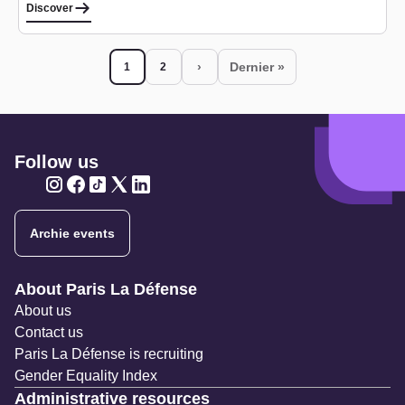
Discover
Pagination
›
Dernier »
1
2
Current page
Page
Next page
Last page
Follow us
Twitter
Twitter
Twitter
Twitter
Twitter
Archie events
Navigation secondaire
About Paris La Défense
About us
Contact us
Paris La Défense is recruiting
Gender Equality Index
Administrative resources