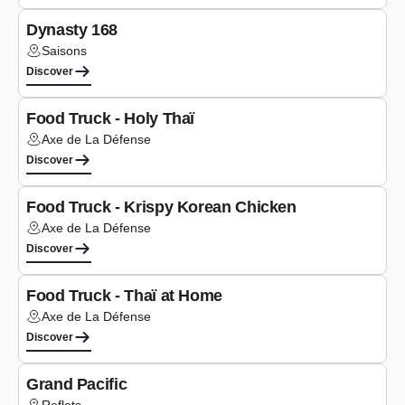
Dynasty 168
Saisons
Lieu :
Discover
Type de cuis
Asian
Food Truck - Holy Thaï
Axe de La Défense
Lieu :
Discover
Type de cuis
Asian
Food Truck - Krispy Korean Chicken
Axe de La Défense
Lieu :
Discover
Type de cuis
Asian
Food Truck - Thaï at Home
Axe de La Défense
Lieu :
Discover
Type de cuis
Asian
Grand Pacific