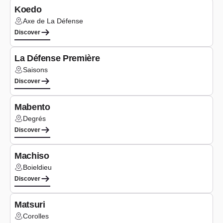
Koedo
Axe de La Défense
Lieu :
Discover
Type de cuis
Asian
La Défense Première
Saisons
Lieu :
Discover
Type de cuis
Asian
Mabento
Degrés
Lieu :
Discover
Type de cuis
Asian
Machiso
Boieldieu
Lieu :
Discover
Type de cuis
Asian
Matsuri
Corolles
Lieu :