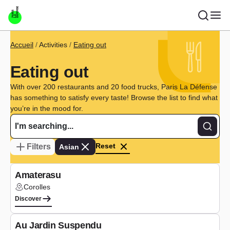
Skip to main content
Breadcrumb
Accueil
Activities
Eating out
Eating out
With over 200 restaurants and 20 food trucks, Paris La Défense
has something to satisfy every taste! Browse the list to find what
you’re in the mood for.
Recher
Reset
Filters
Asian
Type de cuis
Asian
Amaterasu
Corolles
Lieu :
Discover
Type de cuis
Asian
Au Jardin Suspendu