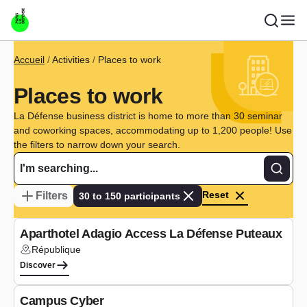
Skip to main content
Breadcrumb
Accueil
Activities
Places to work
Places to work
La Défense business district is home to more than 30 seminar
and coworking spaces, accommodating up to 1,200 people! Use
the filters to narrow down your search.
Recher
Reset
Filters
30 to 150 participants
Co-working
Aparthotel Adagio Access La Défense Puteaux
République
Lieu :
Discover
Seminars
Campus Cyber