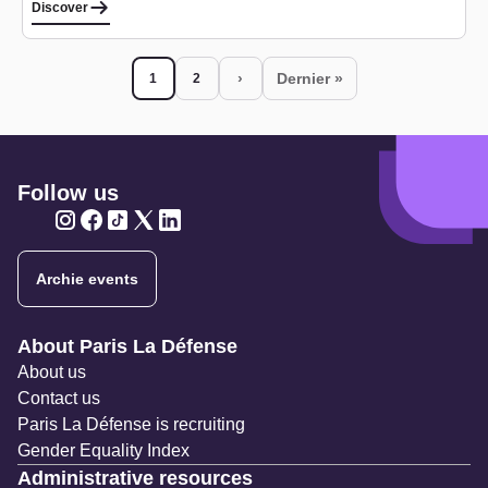
Discover
Pagination
›
Dernier »
1
2
Current page
Page
Next page
Last page
Follow us
Twitter
Twitter
Twitter
Twitter
Twitter
Archie events
Navigation secondaire
About Paris La Défense
About us
Contact us
Paris La Défense is recruiting
Gender Equality Index
Administrative resources