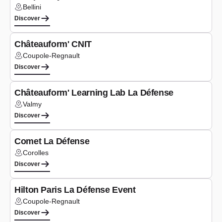
Bellini
Lieu :
Discover
Seminars
Châteauform' CNIT
Coupole-Regnault
Lieu :
Discover
Seminars
Châteauform' Learning Lab La Défense
Valmy
Lieu :
Discover
Seminars
Comet La Défense
Corolles
Lieu :
Discover
Co-working
Hilton Paris La Défense Event
Coupole-Regnault
Lieu :
Discover
Co-working