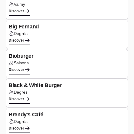
Valmy
Lieu :
Discover
Type de cuisine
Burgers
Big Fernand
Degrés
Lieu :
Discover
Type de cuisine
Burgers
Bioburger
Saisons
Lieu :
Discover
Type de cuisine
Burgers
Black & White Burger
Degrés
Lieu :
Discover
Type de cuisine
Burgers
Brendy's Café
Degrés
Lieu :
Discover
Type de cuisine
Burgers