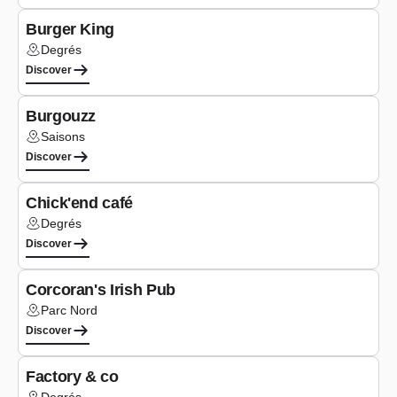
Burger King
Degrés
Lieu :
Discover
Type de cuisine
Burgers
Burgouzz
Saisons
Lieu :
Discover
Type de cuisine
Burgers
Chick'end café
Degrés
Lieu :
Discover
Type de cuisine
Burgers
Corcoran's Irish Pub
Parc Nord
Lieu :
Discover
Type de cuisine
Burgers
Factory & co