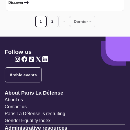
Discover
Pagination
›
Dernier »
1
2
Current page
Page
Next page
Last page
Follow us
Twitter
Twitter
Twitter
Twitter
Twitter
Archie events
Navigation secondaire
About Paris La Défense
About us
Contact us
Paris La Défense is recruiting
Gender Equality Index
Administrative resources