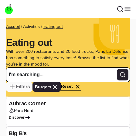
Skip to main content
Breadcrumb
Accueil
Activities
Eating out
Eating out
With over 200 restaurants and 20 food trucks, Paris La Défense
has something to satisfy every taste! Browse the list to find what
you’re in the mood for.
Recher
Reset
Filters
Burgers
Type de cuisin
French
Aubrac Corner
Parc Nord
Lieu :
Discover
Type de cuisine
Burgers
Big B's