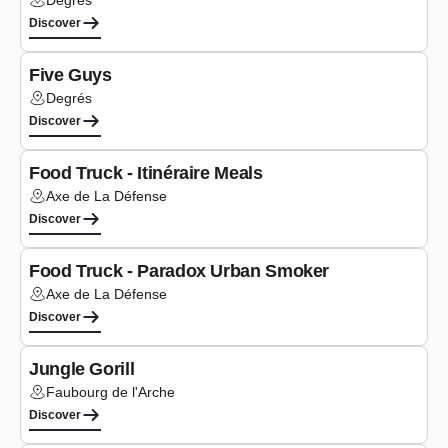
Degrés
Lieu :
Discover
Type de cuisine
Burgers
Five Guys
Degrés
Lieu :
Discover
Type de cuisine
Burgers
Food Truck - Itinéraire Meals
Axe de La Défense
Lieu :
Discover
Type de cuisine
Burgers
Food Truck - Paradox Urban Smoker
Axe de La Défense
Lieu :
Discover
Type de cuisine
Burgers
Jungle Gorill
Faubourg de l'Arche
Lieu :
Discover
Type de cuisine
Burgers