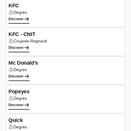
KFC
Degrés
Lieu :
Discover
Type de cuisine
Burgers
KFC - CNIT
Coupole-Regnault
Lieu :
Discover
Type de cuisine
Burgers
Mc Donald's
Degrés
Lieu :
Discover
Type de cuisine
Burgers
Popeyes
Degrés
Lieu :
Discover
Type de cuisine
Burgers
Quick
Degrés
Lieu :