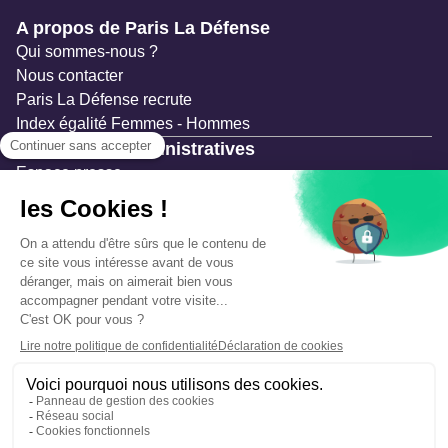
Navigation secondaire
A propos de Paris La Défense
Qui sommes-nous ?
Nous contacter
Paris La Défense recrute
Index égalité Femmes - Hommes
Ressources administratives
Espace presse
Documentation
Marchés publics
Appels à projets & avis d'attribution
Mesures de publicité
Concertations et enquêtes publiques
Précautions et sécurité
Plan de gestion des risques
Que faire en cas d’alerte ?
Mentions légales
Données personnelles
Gestion des cookies