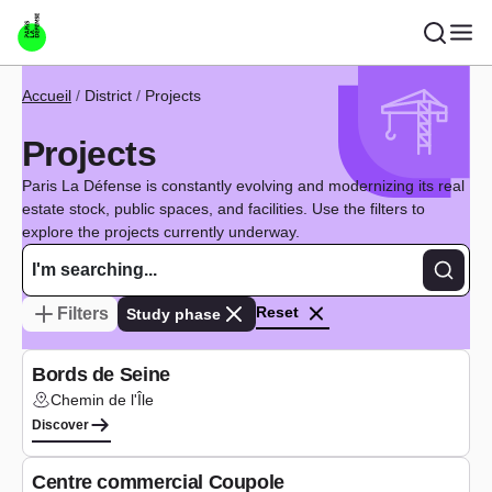
Skip to main content
Breadcrumb
Accueil
District
Projects
Projects
Paris La Défense is constantly evolving and modernizing its real
estate stock, public spaces, and facilities. Use the filters to
explore the projects currently underway.
Recher
Reset
Filters
Study phase
Study phase
Bords de Seine
Chemin de l'Île
Lieu :
Discover
Study phase
Centre commercial Coupole