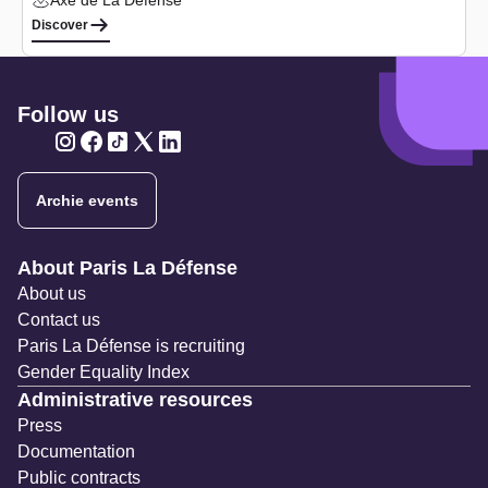
Axe de La Défense
Lieu :
Discover
Follow us
Twitter
Twitter
Twitter
Twitter
Twitter
Archie events
Navigation secondaire
About Paris La Défense
About us
Contact us
Paris La Défense is recruiting
Gender Equality Index
Administrative resources
Press
Documentation
Public contracts