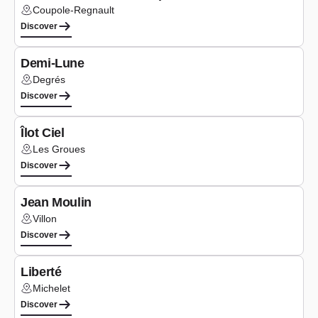
Coupole-Regnault
Lieu :
Discover
Study phase
Demi-Lune
Degrés
Lieu :
Discover
Study phase
Îlot Ciel
Les Groues
Lieu :
Discover
Study phase
Jean Moulin
Villon
Lieu :
Discover
Study phase
Liberté
Michelet
Lieu :
Discover
Study phase