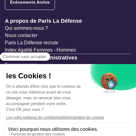
Evénements Archie
Navigation secondaire
A propos de Paris La Défense
Qui sommes-nous ?
Nous contacter
Paris La Défense recrute
Index égalité Femmes - Hommes
Ressources administratives
Espace presse
Documentation
Marchés publics
Appels à projets & avis d'attribution
Mesures de publicité
Concertations et enquêtes publiques
Précautions et sécurité
Plan de gestion des risques
Que faire en cas d’alerte ?
Mentions légales