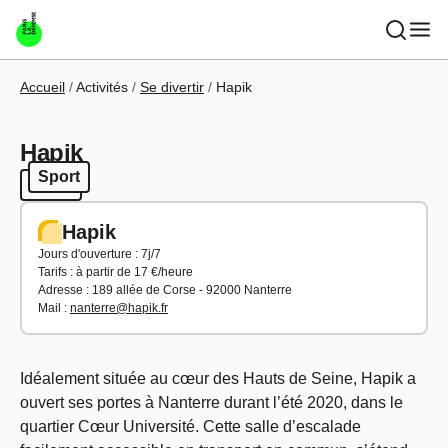
Aller au contenu principal
Fil d'Ariane
Accueil
Activités
Se divertir
Hapik
Hapik
Sport
Sport
Hapik
Jours d'ouverture : 7j/7
Tarifs : à partir de 17 €/heure
Adresse : 189 allée de Corse - 92000 Nanterre
Mail :
nanterre@hapik.fr
Idéalement située au cœur des Hauts de Seine, Hapik a
ouvert ses portes à Nanterre durant l’été 2020, dans le
quartier Cœur Université. Cette salle d’escalade