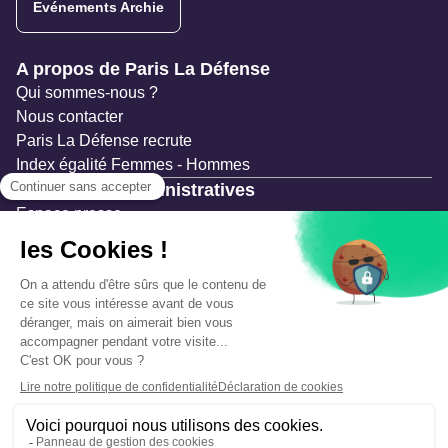
Evénements Archie
Navigation secondaire
A propos de Paris La Défense
Qui sommes-nous ?
Nous contacter
Paris La Défense recrute
Index égalité Femmes - Hommes
Ressources administratives
Espace presse
Documentation
Marchés publics
Appels à projets & avis d'attribution
Mesures de publicité
Concertations et enquêtes publiques
Précautions et sécurité
Plan de gestion des risques
Que faire en cas d’alerte ?
Mentions légales