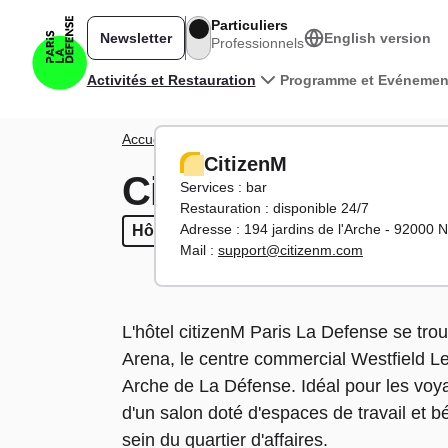
Aller au contenu principal
Particuliers
Newsletter
English version
Professionnels
Navigation principale
Activités et Restauration
Programme et Evénemen
Fil d'Ariane
Accueil
Activités
Où dormir
CitizenM
CitizenM
CitizenM
Services : bar
Restauration : disponible 24/7
Adresse : 194 jardins de l'Arche - 92000 
Hôtel
Hôtel
4 étoiles
4 étoiles
Bar
Bar
Mail :
support@citizenm.com
L'hôtel citizenM Paris La Defense se tro
Arena, le centre commercial Westfield 
Arche de La Défense. Idéal pour les voya
d'un salon doté d'espaces de travail et bé
sein du quartier d'affaires.