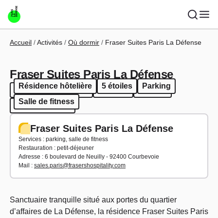
Aller au contenu principal
Fil d'Ariane
Accueil
Activités
Où dormir
Fraser Suites Paris La Défense
Fraser Suites Paris La Défense
Résidence hôtelière
5 étoiles
Parking
Résidence hôtelière
5 étoiles
Parking
Salle de fitness
Salle de fitness
Fraser Suites Paris La Défense
Services : parking, salle de fitness
Restauration : petit-déjeuner
Adresse : 6 boulevard de Neuilly - 92400 Courbevoie
Mail :
sales.paris@frasershospitality.com
Sanctuaire tranquille situé aux portes du quartier
d’affaires de La Défense, la résidence Fraser Suites Paris