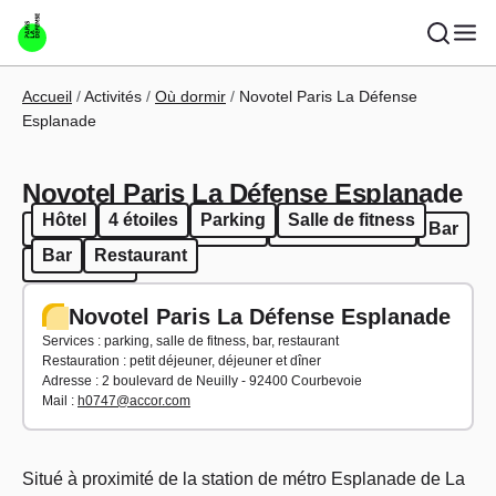
Aller au contenu principal
Fil d'Ariane
Accueil
Activités
Où dormir
Novotel Paris La Défense
Esplanade
Novotel Paris La Défense Esplanade
Hôtel
4 étoiles
Parking
Salle de fitness
Hôtel
4 étoiles
Parking
Salle de fitness
Bar
Bar
Restaurant
Restaurant
Novotel Paris La Défense Esplanade
Services : parking, salle de fitness, bar, restaurant
Restauration : petit déjeuner, déjeuner et dîner
Adresse : 2 boulevard de Neuilly - 92400 Courbevoie
Mail :
h0747@accor.com
Situé à proximité de la station de métro Esplanade de La