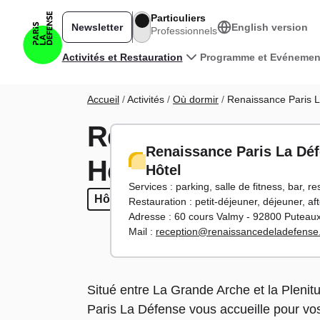
Aller au contenu principal
Particuliers
Newsletter
English version
Professionnels
Navigation principale
Activités et Restauration
Programme et Evénemen
Fil d'Ariane
Accueil
Activités
Où dormir
Renaissance Paris L
Renaissance Pari
Renaissance Paris La Dé
Hôtel
Hôtel
Services : parking, salle de fitness, bar, r
Hôtel
Hôtel
4 étoiles
4 étoiles
Parking
Parking
Salle de fitn
Salle de
Restauration : petit-déjeuner, déjeuner, af
Adresse : 60 cours Valmy - 92800 Puteau
Mail :
reception@renaissancedeladefens
Situé entre La Grande Arche et la Plenit
Paris La Défense vous accueille pour vo