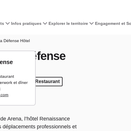
ts
Infos pratiques
Explorer le territoire
Engagement et Sol
Voir la carte 
a Défense Hôtel
s La Défense
+
fense
−
estaurant
ess
 fitness
Bar
Bar
Restaurant
Restaurant
terwork et dîner
x
e.com
ude Arena, l’hôtel Renaissance
s déplacements professionnels et