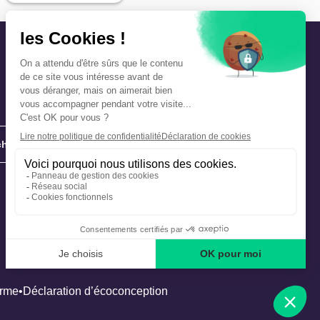
hie
Précautions et sécurité
Plan de gestion des risques
Que faire en cas d’alerte ?
orme
Déclaration d’écoconception