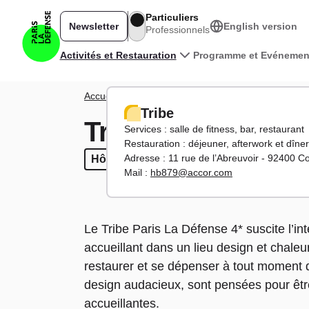
Aller au contenu principal
Particuliers
Newsletter
English version
Professionnels
Navigation principale
Activités et Restauration
Programme et Evénemen
Fil d'Ariane
Accueil
Activités
Où dormir
Tribe
Tribe
Tribe
Services : salle de fitness, bar, restaurant
Restauration : déjeuner, afterwork et dîner
Adresse : 11 rue de l’Abreuvoir - 92400 C
Hôtel
Hôtel
4 étoiles
4 étoiles
Salle de fitness
Salle de fitness
Bar
Mail :
hb879@accor.com
Le Tribe Paris La Défense 4* suscite l’int
accueillant dans un lieu design et chaleur
restaurer et se dépenser à tout moment 
design audacieux, sont pensées pour être
accueillantes.