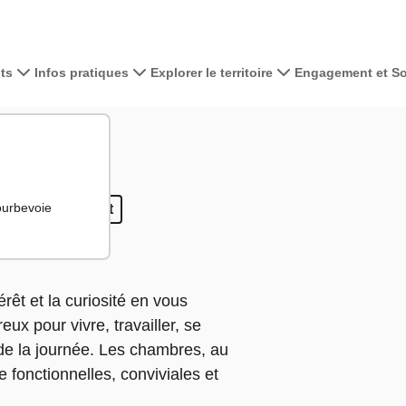
ts
Infos pratiques
Explorer le territoire
Engagement et Sol
Voir la carte 
+
−
ourbevoie
Bar
Restaurant
Restaurant
érêt et la curiosité en vous
eux pour vivre, travailler, se
de la journée. Les chambres, au
 fonctionnelles, conviviales et