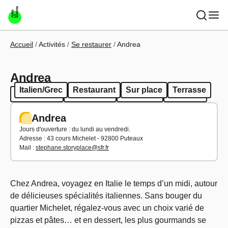
Aller au contenu principal
Fil d'Ariane
Accueil
Activités
Se restaurer
Andrea
Andrea
Italien/Grec
Restaurant
Sur place
Terrasse
Italien/Grec
Restaurant
Sur place
Terrasse
Andrea
Jours d'ouverture : du lundi au vendredi.
Adresse :
43 cours Michelet - 92800 Puteaux
Mail :
stephane.storyplace@sfr.fr
Chez Andrea, voyagez en Italie le temps d’un midi, autour
de délicieuses spécialités italiennes. Sans bouger du
quartier Michelet, régalez-vous avec un choix varié de
pizzas et pâtes… et en dessert, les plus gourmands se