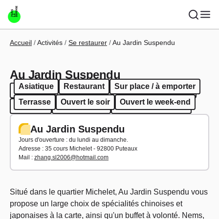
Aller au contenu principal
Fil d'Ariane
Accueil
Activités
Se restaurer
Au Jardin Suspendu
Au Jardin Suspendu
Asiatique
Restaurant
Sur place / à emporter
Asiatique
Restaurant
Sur place / à emporter
Terrasse
Ouvert le soir
Ouvert le week-end
Terrasse
Ouvert le soir
Ouvert le week-end
Au Jardin Suspendu
Jours d'ouverture : du lundi au dimanche.
Adresse : 35 cours Michelet - 92800 Puteaux
Mail :
zhang.sl2006@hotmail.com
Situé dans le quartier Michelet, Au Jardin Suspendu vous
propose un large choix de spécialités chinoises et
japonaises à la carte, ainsi qu'un buffet à volonté. Nems,