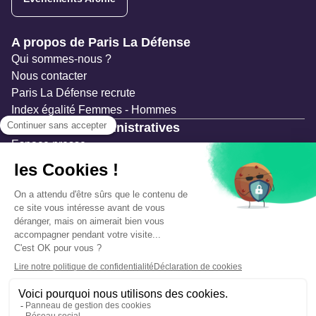
Navigation secondaire
A propos de Paris La Défense
Qui sommes-nous ?
Nous contacter
Paris La Défense recrute
Index égalité Femmes - Hommes
Ressources administratives
Espace presse
Documentation
Marchés publics
Appels à projets & avis d'attribution
Mesures de publicité
Concertations et enquêtes publiques
Précautions et sécurité
Plan de gestion des risques
Que faire en cas d’alerte ?
Mentions légales
Données personnelles