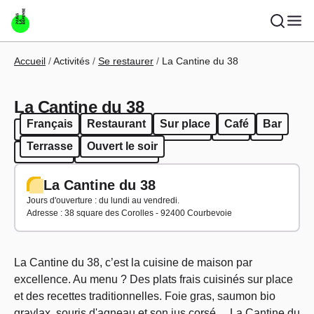
Aller au contenu principal
Fil d'Ariane
Accueil
Activités
Se restaurer
La Cantine du 38
La Cantine du 38
Français
Restaurant
Sur place
Café
Bar
Français
Restaurant
Sur place
Café
Bar
Terrasse
Ouvert le soir
Terrasse
Ouvert le soir
La Cantine du 38
Jours d'ouverture : du lundi au vendredi.
Adresse : 38 square des Corolles - 92400 Courbevoie
La Cantine du 38, c’est la cuisine de maison par
excellence. Au menu ? Des plats frais cuisinés sur place
et des recettes traditionnelles. Foie gras, saumon bio
gravlax, souris d'agneau et son jus corsé… La Cantine du