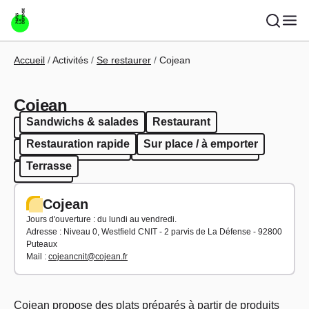
Aller au contenu principal
Fil d'Ariane
Accueil
Activités
Se restaurer
Cojean
Cojean
Sandwichs & salades
Restaurant
Sandwichs & salades
Restaurant
Restauration rapide
Sur place / à emporter
Restauration rapide
Sur place / à emporter
Terrasse
Terrasse
Cojean
Jours d'ouverture : du lundi au vendredi.
Adresse :
Niveau 0, Westfield CNIT - 2 parvis de La Défense - 92800
Puteaux
Mail :
cojeancnit@cojean.fr
Cojean propose des plats préparés à partir de produits