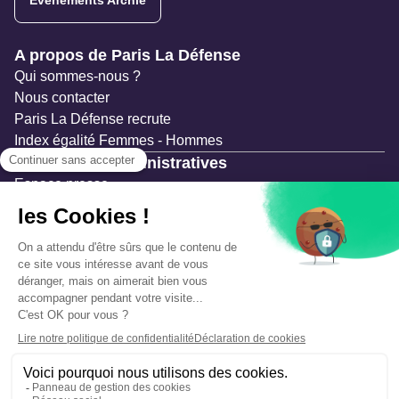
Evénements Archie
Navigation secondaire
A propos de Paris La Défense
Qui sommes-nous ?
Nous contacter
Paris La Défense recrute
Index égalité Femmes - Hommes
Ressources administratives
Espace presse
Documentation
Marchés publics
Appels à projets & avis d'attribution
Mesures de publicité
Concertations et enquêtes publiques
Précautions et sécurité
Plan de gestion des risques
Que faire en cas d’alerte ?
Mentions légales