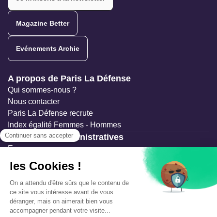
Magazine Better
Evénements Archie
Navigation secondaire
A propos de Paris La Défense
Qui sommes-nous ?
Nous contacter
Paris La Défense recrute
Index égalité Femmes - Hommes
Ressources administratives
Espace presse
Documentation
Marchés publics
Appels à projets & avis d'attribution
Mesures de publicité
Concertations et enquêtes publiques