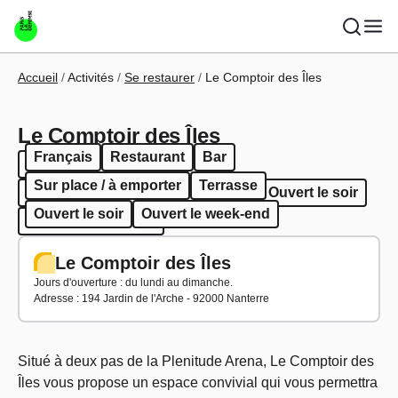
Aller au contenu principal
Fil d'Ariane
Accueil
Activités
Se restaurer
Le Comptoir des Îles
Le Comptoir des Îles
Français
Restaurant
Bar
Français
Restaurant
Bar
Sur place / à emporter
Terrasse
Sur place / à emporter
Terrasse
Ouvert le soir
Ouvert le soir
Ouvert le week-end
Ouvert le week-end
Le Comptoir des Îles
Jours d'ouverture : du lundi au dimanche.
Adresse :
194 Jardin de l'Arche - 92000 Nanterre
Situé à deux pas de la Plenitude Arena, Le Comptoir des
Îles vous propose un espace convivial qui vous permettra