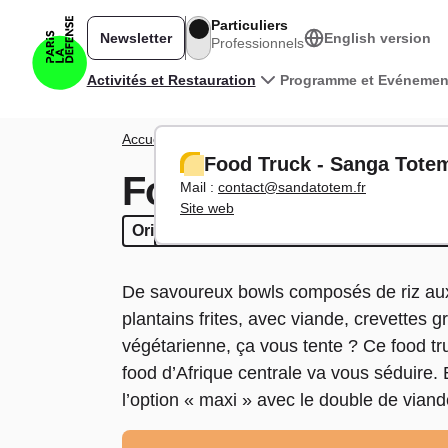
Aller au contenu principal
Particuliers
Newsletter
English version
Professionnels
Navigation principale
Activités et Restauration
Programme et Evénemen
Fil d'Ariane
Accueil
Activités
Se restaurer
Food Truck - San
Food Truck - Sanga Tote
Food Truck - San
Mail :
contact@sandatotem.fr
Site web
Oriental/Africain
Oriental/Africain
Restauration rapide
Restauration rapi
De savoureux bowls composés de riz au
plantains frites, avec viande, crevettes 
végétarienne, ça vous tente ? Ce food truc
food d’Afrique centrale va vous séduire.
l’option « maxi » avec le double de viand