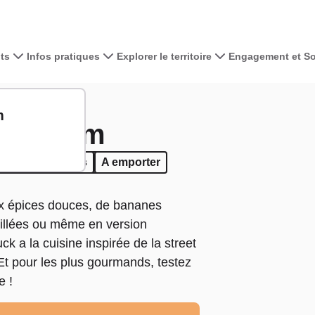
ts
Infos pratiques
Explorer le territoire
Engagement et Sol
Voir la carte 
ga Totem
m
ga Totem
+
−
de
Food Trucks
Food Trucks
A emporter
A emporter
x épices douces, de bananes
grillées ou même en version
k a la cuisine inspirée de la street
 Et pour les plus gourmands, testez
e !