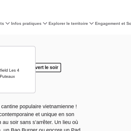
ts
Infos pratiques
Explorer le territoire
Engagement et Sol
Voir la carte 
+
−
mporter
 à emporter
Ouvert le soir
Ouvert le soir
field Les 4
 Puteaux
 cantine populaire vietnamienne !
contemporaine et unique en son
n au soir sans s’arrêter. Un lieu où
n, un Bao Burger ou encore un Pad