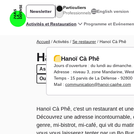
Aller au contenu principal
Particuliers
Newsletter
English version
Professionnels
Navigation principale
Activités et Restauration
Programme et Evénemen
Fil d'Ariane
Accueil
Activités
Se restaurer
Hanoï Cà Phê
Hanoï Cà Phê
Hanoï Cà Phê
Jours d'ouverture : du lundi au dimanche.
Asiatique
Asiatique
Restaurant
Restaurant
Sur place / à e
Sur place /
Adresse : n
iveau 3, zone Mandarine, West
Temps - 15 parvis de La Défense - 92800
Ouvert le week-end
Ouvert le week-end
Mail :
communication@hanoi-caphe.com
Hanoï Cà Phê, c'est un restaurant et une
Découvrez une adresse incontournable, 
genre, mi-bistrot, mi-café, qui vit du mati
vous vous laisserez tenter par un Bo Bu