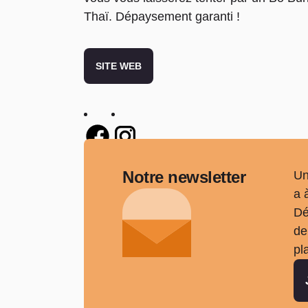
Thaï. Dépaysement garanti !
SITE WEB
Twitter
Twitter
Notre newsletter
Un
a 
Dé
de
pl