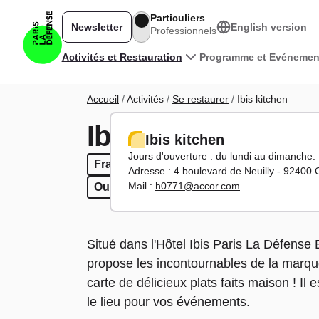
Aller au contenu principal
Particuliers
Newsletter
English version
Professionnels
Navigation principale
Activités et Restauration
Programme et Evénemen
Fil d'Ariane
Accueil
Activités
Se restaurer
Ibis kitchen
Ibis kitchen
Ibis kitchen
Jours d'ouverture : du lundi au dimanche.
Français
Français
Restaurant
Restaurant
Café
Café
Bar
Bar
Sur
Adresse : 4 boulevard de Neuilly - 92400
Mail :
h0771@accor.com
Ouvert le week-end
Ouvert le week-end
Situé dans l'Hôtel Ibis Paris La Défense
propose les incontournables de la marque
carte de délicieux plats faits maison ! Il
le lieu pour vos événements.