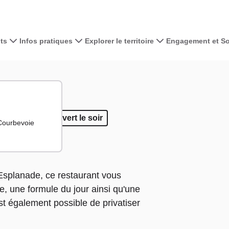
ts
Infos pratiques
Explorer le territoire
Engagement et Sol
Voir la carte 
+
−
 place
Sur place
Ouvert le soir
Ouvert le soir
 Courbevoie
 Esplanade, ce restaurant vous
, une formule du jour ainsi qu'une
 est également possible de privatiser