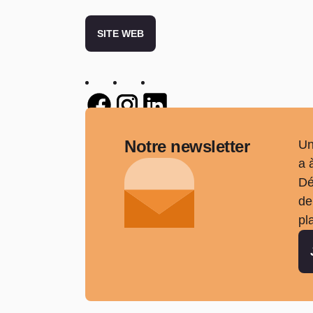
SITE WEB
Twitter
Twitter
Twitter
Notre newsletter
Un
a 
Dé
de
pl