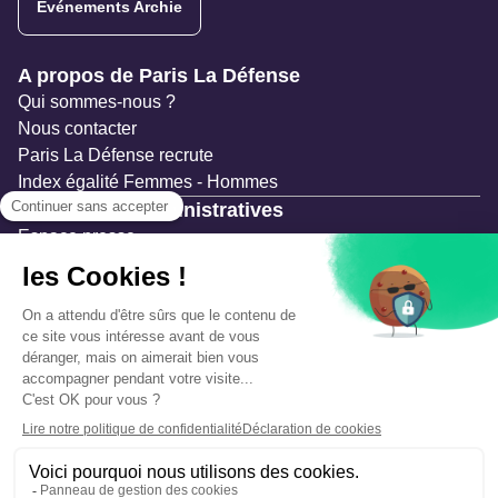
Evénements Archie
Navigation secondaire
A propos de Paris La Défense
Qui sommes-nous ?
Nous contacter
Paris La Défense recrute
Index égalité Femmes - Hommes
Ressources administratives
Espace presse
Documentation
Marchés publics
Appels à projets & avis d'attribution
Mesures de publicité
Concertations et enquêtes publiques
Précautions et sécurité
Plan de gestion des risques
Que faire en cas d’alerte ?
Mentions légales