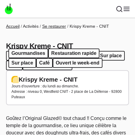
Aller au contenu principal
Fil d'Ariane
Accueil
Activités
Se restaurer
Krispy Kreme - CNIT
Krispy Kreme - CNIT
Gourmandises
Restauration rapide
Gourmandises
Restauration rapide
Sur place
Sur place
Café
Ouvert le week-end
Café
Ouvert le week-end
Krispy Kreme - CNIT
Jours d'ouverture : du lundi au dimanche.
Adresse : niveau 0, Westfield CNIT - 2 place de La Défense - 92800
Puteaux
Goûtez l’Original Glazed© tout chaud !! Conçu comme le
temple de la gourmandise, ce lieu unique célèbre la
douceur avec des doughnuts ultra-frais, des cafés divers