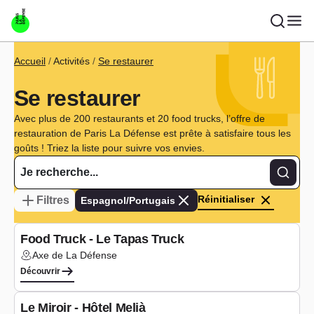
Aller au contenu principal
Fil d'Ariane
Accueil
Activités
Se restaurer
Se restaurer
Avec plus de 200 restaurants et 20 food trucks, l’offre de
restauration de Paris La Défense est prête à satisfaire tous les
goûts ! Triez la liste pour suivre vos envies.
Recher
Réinitialiser
Filtres
Espagnol/Portugais
Type de cuisine :
Espagnol/Portugais
Food Truck - Le Tapas Truck
Axe de La Défense
Lieu :
Découvrir
Type de cuisine :
Espagnol/Portugais
Le Miroir - Hôtel Melià