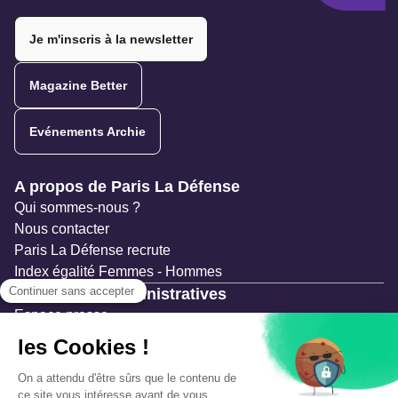
Twitter
Twitter
Twitter
Twitter
Twitter
Je m'inscris à la newsletter
Magazine Better
Evénements Archie
Navigation secondaire
A propos de Paris La Défense
Qui sommes-nous ?
Nous contacter
Paris La Défense recrute
Index égalité Femmes - Hommes
Ressources administratives
Espace presse
Documentation
Marchés publics
Appels à projets & avis d'attribution