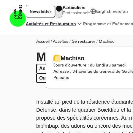
Aller au contenu principal
Particuliers
Newsletter
English version
Professionnels
Navigation principale
Activités et Restauration
Programme et Evénemen
Fil d'Ariane
Accueil
Activités
Se restaurer
Machiso
Machiso
Machiso
Jours d'ouverture : du lundi au samedi.
Asiatique
Asiatique
Restaurant
Restaurant
Sur place / à e
Sur place /
Adresse : 34 avenue du Général de Gaull
Puteaux
Ouvert le week-end
Ouvert le soir
Ouvert le week-end
Installé au pied de la résidence étudian
Défense, dans le quartier Boieldieu et l
propose des spécialités coréennes. Au 
bibimbap, des udons ou encore des mochi