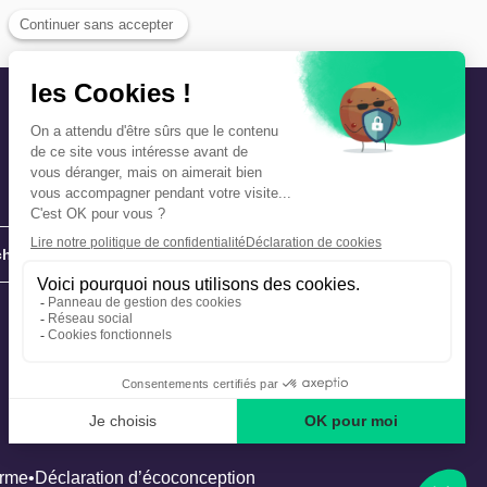
hie
Précautions et sécurité
Plan de gestion des risques
Que faire en cas d’alerte ?
orme
Déclaration d’écoconception