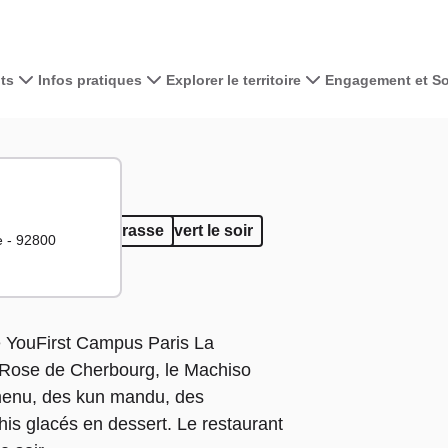
ts
Infos pratiques
Explorer le territoire
Engagement et Sol
Voir la carte 
+
−
mporter
 à emporter
Terrasse
Terrasse
Ouvert le soir
e - 92800
te YouFirst Campus Paris La
a Rose de Cherbourg, le Machiso
menu, des kun mandu, des
s glacés en dessert. Le restaurant