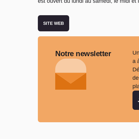
est ouvert du lundi au samedi, le midi et l
SITE WEB
Notre newsletter
Un
a 
Dé
de
pl