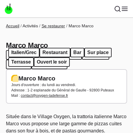
Aller au contenu principal
Fil d'Ariane
Accueil
Activités
Se restaurer
Marco Marco
Marco Marco
Italien/Grec
Restaurant
Bar
Sur place
Italien/Grec
Restaurant
Bar
Sur place
Terrasse
Ouvert le soir
Terrasse
Ouvert le soir
Marco Marco
Jours d'ouverture : du lundi au vendredi.
Adresse :
1-2 esplanade du Général de Gaulle - 92800 Puteaux
Mail :
contact@oxygen-ladefense.fr
Située dans le Village Oxygen, la trattoria italienne Marco
Marco vous propose une large gamme de pizzas cuites
dans son four à bois, et de pastas gourmandes.