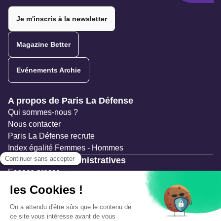
Twitter
Twitter
Twitter
Twitter
Twitter
Je m'inscris à la newsletter
Magazine Better
Evénements Archie
Navigation secondaire
A propos de Paris La Défense
Qui sommes-nous ?
Nous contacter
Paris La Défense recrute
Index égalité Femmes - Hommes
Ressources administratives
Espace presse
Documentation
Marchés publics
Appels à projets & avis d'attribution
Mesures de publicité