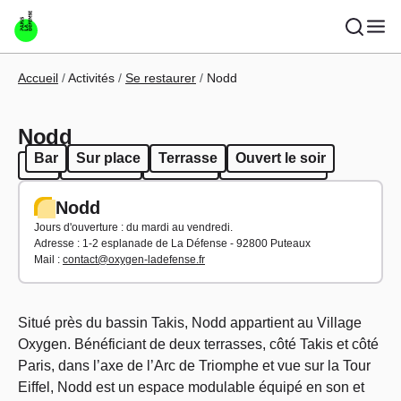
Aller au contenu principal
Fil d'Ariane
Accueil
Activités
Se restaurer
Nodd
Nodd
Bar
Sur place
Terrasse
Ouvert le soir
Bar
Sur place
Terrasse
Ouvert le soir
Nodd
Jours d'ouverture : du mardi au vendredi.
Adresse :
1-2 esplanade de La Défense - 92800 Puteaux
Mail :
contact@oxygen-ladefense.fr
Situé près du bassin Takis, Nodd appartient au Village
Oxygen. Bénéficiant de deux terrasses, côté Takis et côté
Paris, dans l’axe de l’Arc de Triomphe et vue sur la Tour
Eiffel, Nodd est un espace modulable équipé en son et