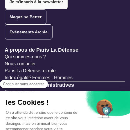
Je m'inscris à la newsletter
Magazine Better
Evénements Archie
Navigation secondaire
A propos de Paris La Défense
Qui sommes-nous ?
Nous contacter
Paris La Défense recrute
Index égalité Femmes - Hommes
Ressources administratives
Espace presse
Documentation
Marchés publics
Appels à projets & avis d'attribution
Mesures de publicité
Concertations et enquêtes publiques