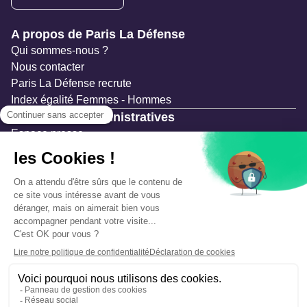
Navigation secondaire
A propos de Paris La Défense
Qui sommes-nous ?
Nous contacter
Paris La Défense recrute
Index égalité Femmes - Hommes
Ressources administratives
Espace presse
Documentation
Marchés publics
Appels à projets & avis d'attribution
Mesures de publicité
Concertations et enquêtes publiques
Précautions et sécurité
Plan de gestion des risques
Que faire en cas d’alerte ?
Mentions légales
Données personnelles