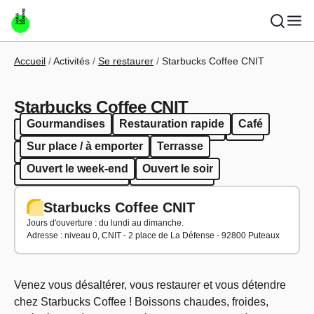
Aller au contenu principal
Fil d'Ariane
Accueil
Activités
Se restaurer
Starbucks Coffee CNIT
Starbucks Coffee CNIT
Gourmandises
Restauration rapide
Café
Gourmandises
Restauration rapide
Café
Sur place / à emporter
Terrasse
Sur place / à emporter
Terrasse
Ouvert le week-end
Ouvert le soir
Ouvert le week-end
Ouvert le soir
Starbucks Coffee CNIT
Jours d'ouverture : du lundi au dimanche.
Adresse : niveau 0, CNIT - 2 place de La Défense - 92800 Puteaux
Venez vous désaltérer, vous restaurer et vous détendre
chez Starbucks Coffee ! Boissons chaudes, froides,