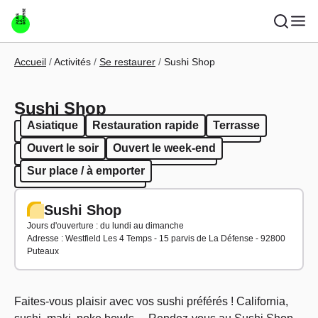
Aller au contenu principal
Fil d'Ariane
Accueil
Activités
Se restaurer
Sushi Shop
Sushi Shop
Asiatique
Restauration rapide
Terrasse
Asiatique
Restauration rapide
Terrasse
Ouvert le soir
Ouvert le week-end
Ouvert le soir
Ouvert le week-end
Sur place / à emporter
Sur place / à emporter
Sushi Shop
Jours d'ouverture : du lundi au dimanche
Adresse : Westfield Les 4 Temps - 15 parvis de La Défense - 92800
Puteaux
Faites-vous plaisir avec vos sushi préférés ! California,