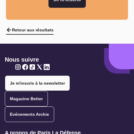
Retour aux résultats
Nous suivre
Twitter
Twitter
Twitter
Twitter
Twitter
Je m'inscris à la newsletter
Magazine Better
Evénements Archie
Navigation secondaire
A propos de Paris La Défense