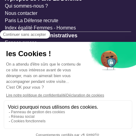
Qui sommes-nous ?
Nous contacter
Paris La Défense recrute
Index égalité Femmes - Hommes
Ressources administratives
Espace presse
Documentation
Marchés publics
Appels à projets & avis d'attribution
Mesures de publicité
Concertations et enquêtes publiques
Précautions et sécurité
Plan de gestion des risques
Que faire en cas d’alerte ?
Mentions légales
Données personnelles
Gestion des cookies
Accessibilité : partiellement conforme