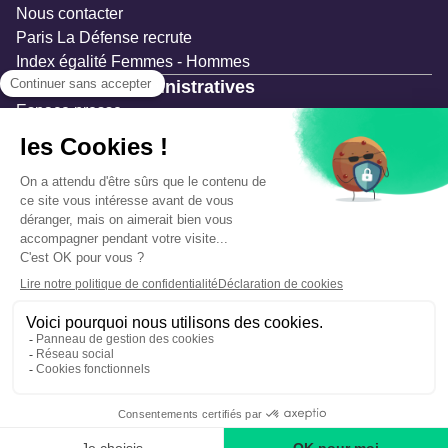
Nous contacter
Paris La Défense recrute
Index égalité Femmes - Hommes
Ressources administratives
Espace presse
Documentation
Marchés publics
Appels à projets & avis d'attribution
Mesures de publicité
Concertations et enquêtes publiques
Précautions et sécurité
Plan de gestion des risques
Que faire en cas d’alerte ?
Mentions légales
Données personnelles
Gestion des cookies
Accessibilité : partiellement conforme
Déclaration d’écoconception