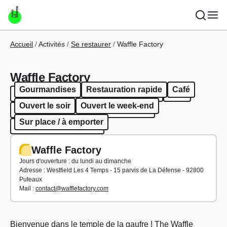
Aller au contenu principal
Fil d'Ariane
Accueil
Activités
Se restaurer
Waffle Factory
Waffle Factory
Gourmandises
Restauration rapide
Café
Gourmandises
Restauration rapide
Café
Ouvert le soir
Ouvert le week-end
Ouvert le soir
Ouvert le week-end
Sur place / à emporter
Sur place / à emporter
Waffle Factory
Jours d'ouverture : du lundi au dimanche
Adresse : Westfield Les 4 Temps - 15 parvis de La Défense - 92800
Puteaux
Mail :
contact@wafflefactory.com
Bienvenue dans le temple de la gaufre ! The Waffle