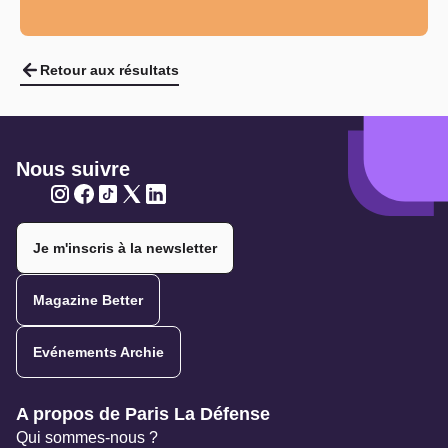
Retour aux résultats
Nous suivre
Twitter
Twitter
Twitter
Twitter
Twitter
Je m'inscris à la newsletter
Magazine Better
Evénements Archie
Navigation secondaire
A propos de Paris La Défense
Qui sommes-nous ?