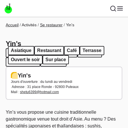
Aller au contenu principal
Fil d'Ariane
Accueil
Activités
Se restaurer
Yin's
Yin's
Asiatique
Restaurant
Café
Terrasse
Asiatique
Restaurant
Café
Terrasse
Ouvert le soir
Sur place
Ouvert le soir
Sur place
Yin's
Jours d'ouverture : du lundi au vendredi
Adresse : 31 place Ronde - 92800 Puteaux
Mail :
shetu6399@hotmail.com
Yin’s vous propose une cuisine traditionnelle
gastronomique venue tout droit d’Asie. Au menu ? Des
spécialités japonaises et thaïlandaises : sushis,