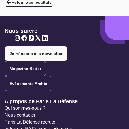
Retour aux résultats
Nous suivre
Twitter
Twitter
Twitter
Twitter
Twitter
Je m'inscris à la newsletter
Magazine Better
Evénements Archie
Navigation secondaire
A propos de Paris La Défense
Qui sommes-nous ?
Nous contacter
Paris La Défense recrute
Index égalité Femmes - Hommes