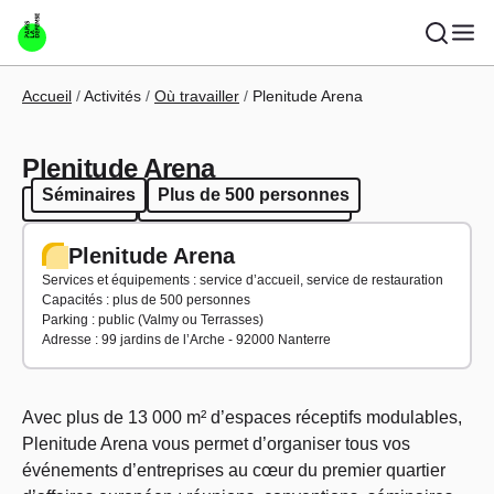
Aller au contenu principal
Fil d'Ariane
Accueil
Activités
Où travailler
Plenitude Arena
Plenitude Arena
Séminaires
Plus de 500 personnes
Séminaires
Plus de 500 personnes
Plenitude Arena
Services et équipements : service d’accueil, service de restauration
Capacités : plus de 500 personnes
Parking : public (Valmy ou Terrasses)
Adresse : 99 jardins de l’Arche - 92000 Nanterre
Avec plus de 13 000 m² d’espaces réceptifs modulables,
Plenitude Arena vous permet d’organiser tous vos
événements d’entreprises au cœur du premier quartier