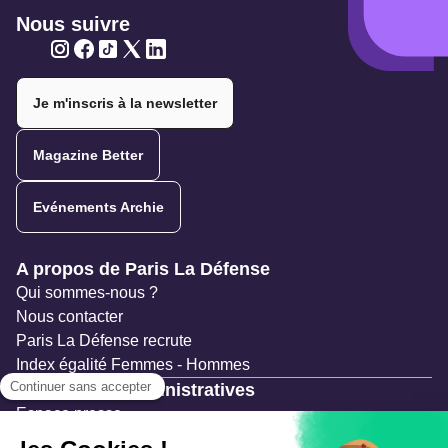
Nous suivre
Twitter
Twitter
Twitter
Twitter
Twitter
Je m'inscris à la newsletter
Magazine Better
Evénements Archie
Navigation secondaire
A propos de Paris La Défense
Qui sommes-nous ?
Nous contacter
Paris La Défense recrute
Index égalité Femmes - Hommes
Ressources administratives
Espace presse
Documentation